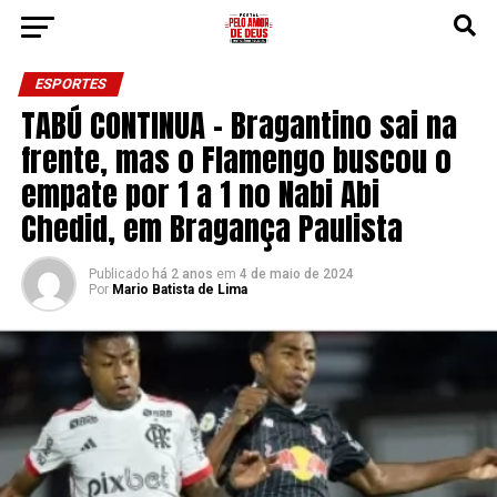
ESPORTES
TABÚ CONTINUA – Bragantino sai na
frente, mas o Flamengo buscou o
empate por 1 a 1 no Nabi Abi
Chedid, em Bragança Paulista
Publicado
há 2 anos
em
4 de maio de 2024
Por
Mario Batista de Lima