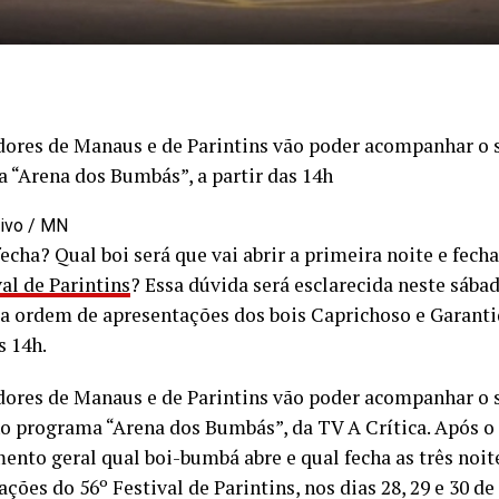
dores de Manaus e de Parintins vão poder acompanhar o s
 “Arena dos Bumbás”, a partir das 14h
uivo / MN
echa? Qual boi será que vai abrir a primeira noite e fech
al de Parintins
? Essa dúvida será esclarecida neste sábad
da ordem de apresentações dos bois Caprichoso e Garantid
s 14h.
dores de Manaus e de Parintins vão poder acompanhar o 
no programa “Arena dos Bumbás”, da TV A Crítica. Após o 
ento geral qual boi-bumbá abre e qual fecha as três noit
ções do 56º Festival de Parintins, nos dias 28, 29 e 30 de