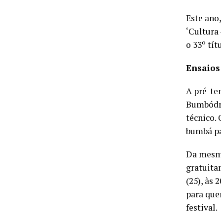
Este ano,
‘Cultura 
o 33º tí
Ensaios
A pré-te
Bumbódro
técnico. 
bumbá pa
Da mesma
gratuita
(25), às
para que
festival.