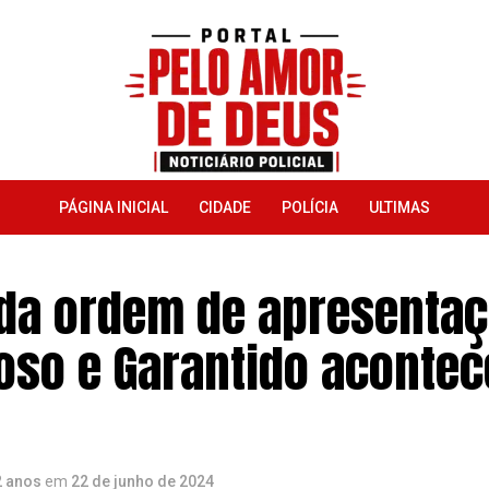
PÁGINA INICIAL
CIDADE
POLÍCIA
ULTIMAS
 da ordem de apresenta
oso e Garantido acontec
2 anos
em
22 de junho de 2024