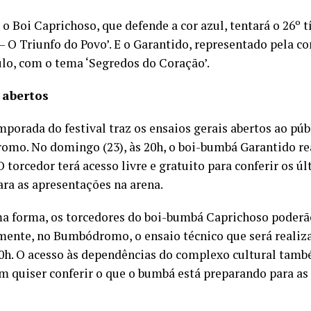
 o Boi Caprichoso, que defende a cor azul, tentará o 26º 
– O Triunfo do Povo’. E o Garantido, representado pela c
tulo, com o tema ‘Segredos do Coração’.
 abertos
mporada do festival traz os ensaios gerais abertos ao púb
mo. No domingo (23), às 20h, o boi-bumbá Garantido rea
O torcedor terá acesso livre e gratuito para conferir os ú
ra as apresentações na arena.
 forma, os torcedores do boi-bumbá Caprichoso poderão
mente, no Bumbódromo, o ensaio técnico que será realiza
 20h. O acesso às dependências do complexo cultural tamb
m quiser conferir o que o bumbá está preparando para as 