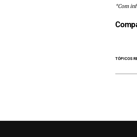
*Com inf
Compar
TÓPICOS R