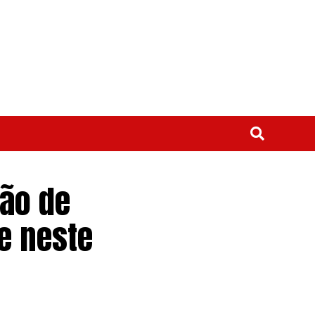
ção de
e neste