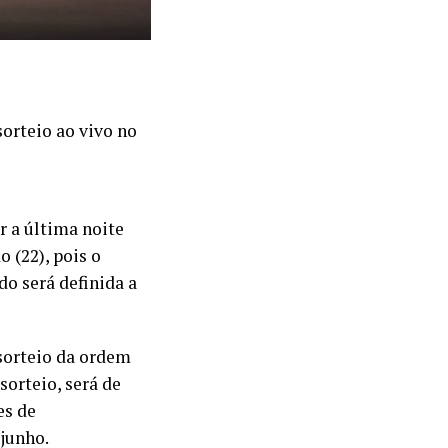
orteio ao vivo no
ar a última noite
o (22), pois o
o será definida a
sorteio da ordem
sorteio, será de
es de
 junho.