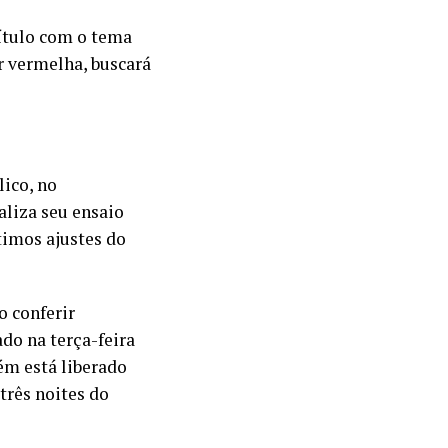
título com o tema
or vermelha, buscará
lico, no
liza seu ensaio
ltimos ajustes do
 conferir
do na terça-feira
ém está liberado
três noites do