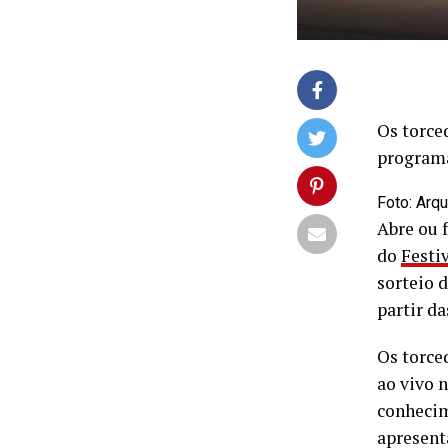
Os torce
programa
Foto: Arq
Abre ou f
do
Festiv
sorteio 
partir da
Os torce
ao vivo 
conhecim
apresenta