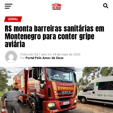
GERAL
RS monta barreiras sanitárias em
Montenegro para conter gripe
aviária
Publicado
há 1 ano
em
18 de maio de 2025
Por
Portal Pelo Amor de Deus