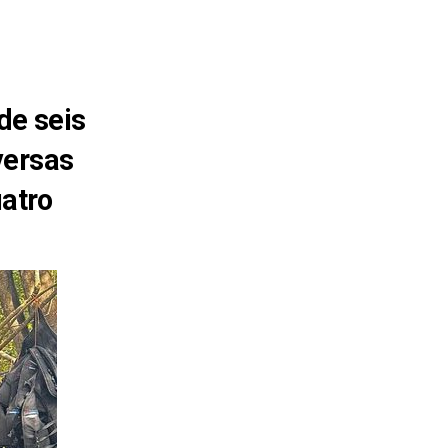
de seis
versas
atro