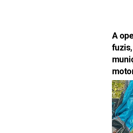
A ope
fuzis
muniç
moto