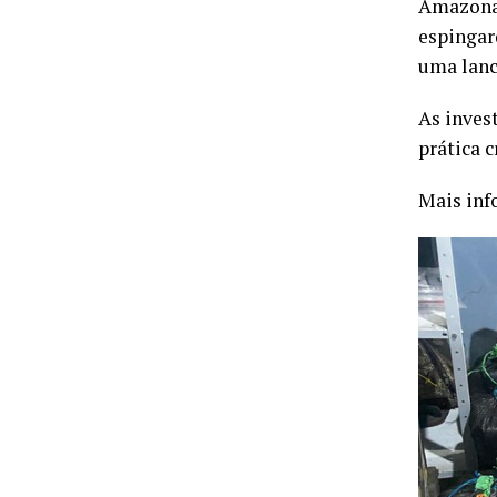
Amazonas,
espingard
uma lanc
As inves
prática 
Mais inf