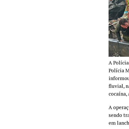
A Políci
Polícia 
informou
fluvial,
cocaína,
A operaç
sendo tr
em lanch