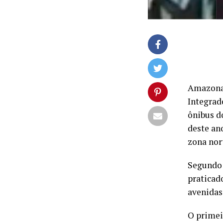
Amazonas
Integrad
ônibus do
deste an
zona nor
Segundo 
praticad
avenidas
O primeir