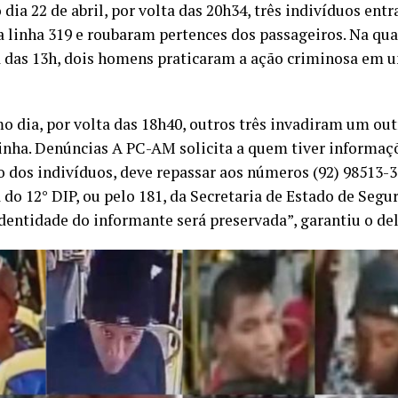
o dia 22 de abril, por volta das 20h34, três indivíduos e
a linha 319 e roubaram pertences dos passageiros. Na quar
a das 13h, dois homens praticaram a ação criminosa em u
 dia, por volta das 18h40, outros três invadiram um out
nha. Denúncias A PC-AM solicita a quem tiver informaçõ
o dos indivíduos, deve repassar aos números (92) 98513-3
 do 12° DIP, ou pelo 181, da Secretaria de Estado de Segu
identidade do informante será preservada”, garantiu o de