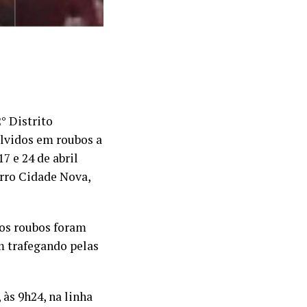
° Distrito
olvidos em roubos a
7 e 24 de abril
irro Cidade Nova,
 os roubos foram
m trafegando pelas
 às 9h24, na linha