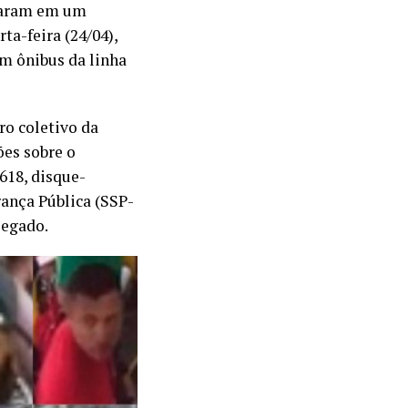
ntraram em um
ta-feira (24/04),
m ônibus da linha
ro coletivo da
es sobre o
618, disque-
rança Pública (SSP-
legado.