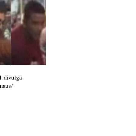
l-divulga-
naus/