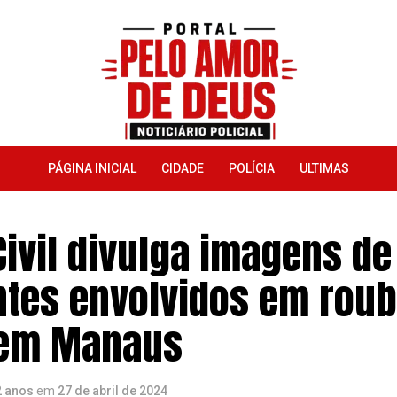
PÁGINA INICIAL
CIDADE
POLÍCIA
ULTIMAS
Civil divulga imagens de
ntes envolvidos em roub
 em Manaus
2 anos
em
27 de abril de 2024