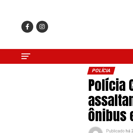
POLÍCIA
Polícia 
assalta
ônibus
Publicado
há 