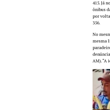
415. Já n
ônibus d
por volt
356.
No mesmo
mesma li
paradeir
denúncia
AM). “A 