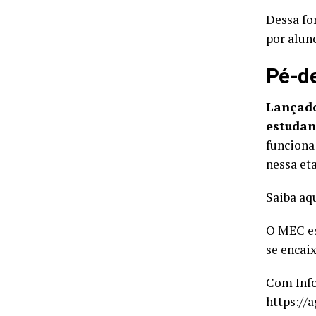
Dessa fo
por alun
Pé-d
Lançado
estudan
funciona
nessa et
Saiba aq
O MEC es
se encai
Com Info
https://