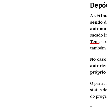
Depós
A sétim
sendo d
automat
sacado i
Tem
, se
também p
No caso
autoriz
próprio
O partic
status d
do progr