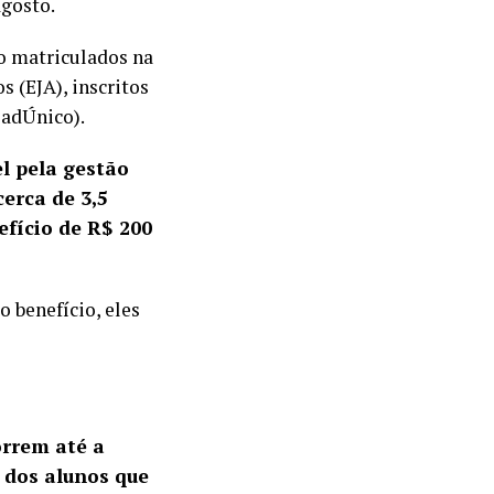
agosto.
o matriculados na
 (EJA), inscritos
CadÚnico).
l pela gestão
erca de 3,5
efício de R$ 200
 benefício, eles
orrem até a
 dos alunos que