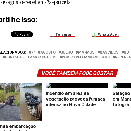
-e-agosto-recebem-7a-parcela
tilhe isso:
Telegram
WhatsApp
ELACIONADOS:
7ª
AGOSTO
JULHO
MANAUS
NASCIDOS
NOT
PORTAL PELO AMOR DE DEUS
PORTALPELOAMORDEDEUS
RECEBE
VOCÊ TAMBÉM PODE GOSTAR
Incêndio em área de
Seleção 
vegetação provoca fumaça
em Mana
intensa no Nova Cidade
fotográf
nde embarcação