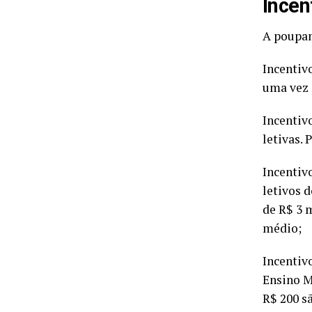
Incen
A poupan
Incentivo
uma vez 
Incentiv
letivas. 
Incentiv
letivos 
de R$ 3 
médio;
Incentiv
Ensino M
R$ 200 s