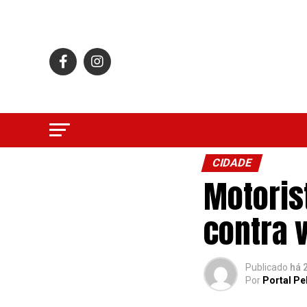
CIDADE
Motoris
contra 
Publicado
há 
Por
Portal Pe