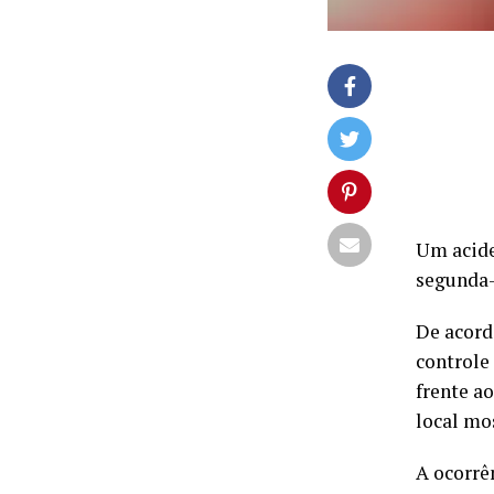
Um acide
segunda-
De acord
controle
frente a
local mo
A ocorrê