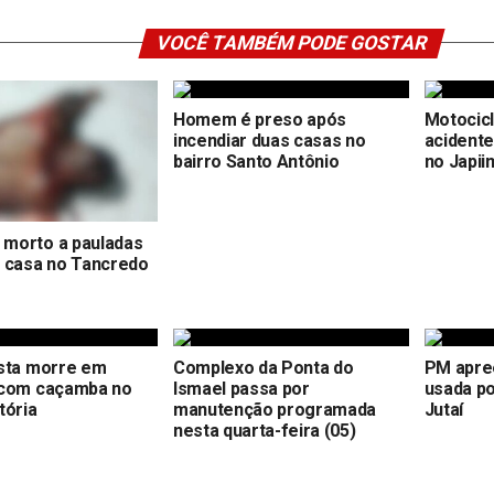
VOCÊ TAMBÉM PODE GOSTAR
Homem é preso após
Motocicl
incendiar duas casas no
acident
bairro Santo Antônio
no Japii
morto a pauladas
e casa no Tancredo
ista morre em
Complexo da Ponta do
PM apre
 com caçamba no
Ismael passa por
usada po
tória
manutenção programada
Jutaí
nesta quarta-feira (05)