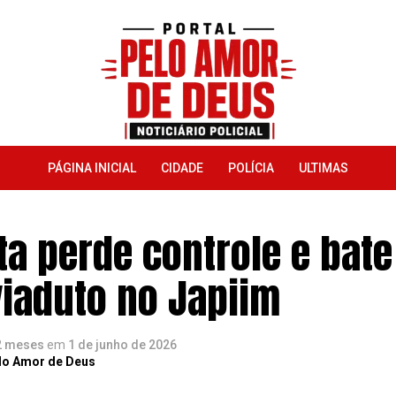
PÁGINA INICIAL
CIDADE
POLÍCIA
ULTIMAS
ta perde controle e bate
viaduto no Japiim
2 meses
em
1 de junho de 2026
lo Amor de Deus