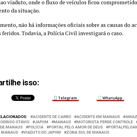
ao viaduto, onde o fluxo de veículos ficou comprometido
nto da situação.
mento, não há informações oficiais sobre as causas do a
 feridos. Todavia, a Polícia Civil investigará o caso.
tilhe isso:
Telegram
WhatsApp
ELACIONADOS:
ACIDENTE DE CARRO
ACIDENTE EM MANAUS
AMAZ
RODRIGO OTÁVIO
JAPIIM
MANAUS
MOTORISTA PERDE CONTROLE
 DE MANAUS
POLÍCIA
PORTAL PELO AMOR DE DEUS
PORTALPELOA
O MANAUS
VIADUTO DO JAPIIM
ZONA SUL DE MANAUS