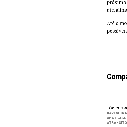
próximo 
atendime
Até o mo
possíveis
Compar
TÓPICOS R
AVENIDA 
NOTÍCIAS
TRANSIT