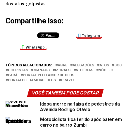
dos-atos-golpistas
Compartilhe isso:
Telegram
WhatsApp
TÓPICOS RELACIONADOS:
ABRE
ALEGAÇÕES
ATOS
DOS
GOLPISTAS
MANAUS
MORAES
NOTÍCIAS
NÚCLEO
PARÁ
PORTAL PELO AMOR DE DEUS
PORTALPELOAMORDEDEUS
PRAZO
VOCÊ TAMBÉM PODE GOSTAR
Idosa morre na faixa de pedestres da
Avenida Rodrigo Otávio
Motociclista fica ferido após bater em
carro no bairro Zumbi