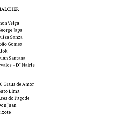
MALCHER
Jhon Veiga
George Japa
Luíza Sonza
João Gomes
Alok
Luan Santana
valos – DJ Nairle
40 Graus de Amor
Guto Lima
Ases do Pagode
Don Juan
Pixote