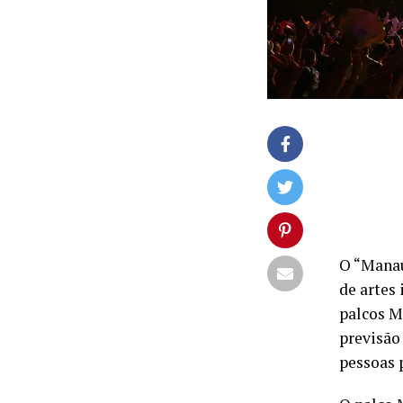
O “Manau
de artes
palcos Ma
previsão
pessoas 