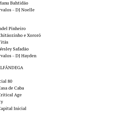
Manu Bahtidão
rvalos – DJ Noelle
ndel Pinheiro
Chitãozinho e Xororó
Titãs
Wesley Safadão
rvalos – DJ Hayden
ALFÂNDEGA
cial 80
Casa de Caba
ritical Age
ty
apital Inicial