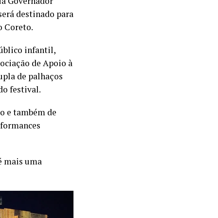
rua Governador
será destinado para
o Coreto.
blico infantil,
sociação de Apoio à
upla de palhaços
o festival.
sso e também de
rformances
 é mais uma