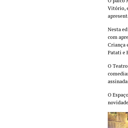
O palco 
Vitório,
apresent
Nesta edi
com apre
Criança 
Patati e 
O Teatro
comedian
assinada
O Espaço
novidade