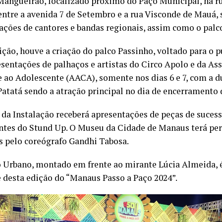
Mangueirão, localizado próximo do Paço Municipal, na 
 entre a avenida 7 de Setembro e a rua Visconde de Mauá, 
ações de cantores e bandas regionais, assim como o palc
ção, houve a criação do palco Passinho, voltado para o pú
sentações de palhaços e artistas do Circo Apolo e da As
e ao Adolescente (AACA), somente nos dias 6 e 7, com a d
Patatá sendo a atração principal no dia de encerramento d
 da Instalação receberá apresentações de peças de suce
tes do Stund Up. O Museu da Cidade de Manaus terá pe
s pelo coreógrafo Gandhi Tabosa.
 Urbano, montado em frente ao mirante Lúcia Almeida,
 desta edição do “Manaus Passo a Paço 2024”.