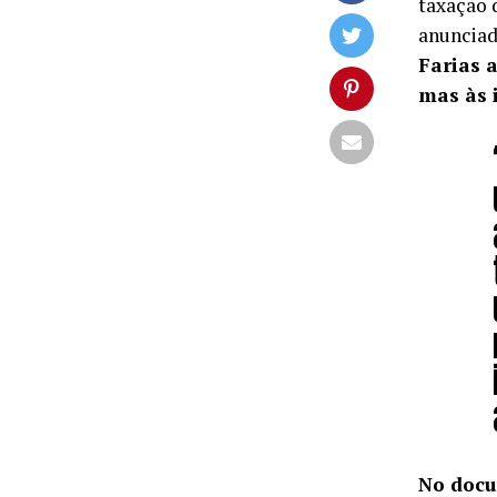
taxação 
anunciad
Farias 
mas às i
No docu