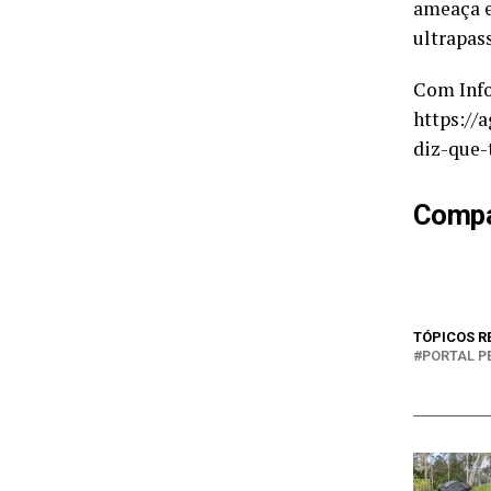
ameaça e
ultrapass
Com Info
https://
diz-que-
Compar
TÓPICOS R
PORTAL P