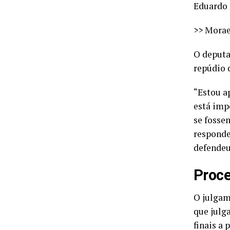
Eduardo 
>> Morae
O deputa
repúdio 
“Estou a
está imp
se fosse
responde
defendeu
Proce
O julgam
que julga
finais a