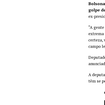
Bolsona
golpe d
ex-presi
“A gente
extrema 
certeza,
campo le
Deputado
anunciad
A deputa
têm se p