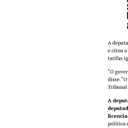
A deputa
e citou 
tarifas i
“O gover
disse. “
Tribunal 
A deput
deputad
licenci
politica