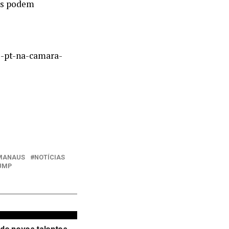
as podem
do-pt-na-camara-
MANAUS
NOTÍCIAS
UMP