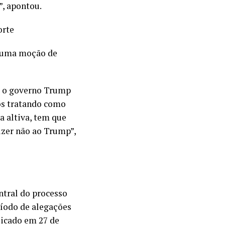
”, apontou.
orte
r uma moção de
e o governo Trump
os tratando como
a altiva, tem que
izer não ao Trump”,
ntral do processo
eríodo de alegações
licado em 27 de