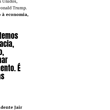
s Unidos,
 Donald Trump.
ó à economia,
 temos
acia,
o,
mar
ento. É
as
dente Jair