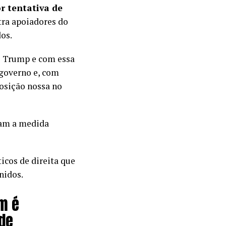
r tentativa de
ra apoiadores do
os.
o Trump e com essa
 governo e, com
posição nossa no
ram a medida
icos de direita que
nidos.
m é
 de