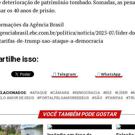
 deterioração de patrimônio tombado. Somadas, as pen
ar os 40 anos de prisão.
rmações da Agência Brasil
agenciabrasil.ebc.com.br/politica/noticia/2025-07/lider-
tarifas-de-trump-sao-ataque-a-democracia
tilhe isso:
Telegram
WhatsApp
ELACIONADOS:
ATAQUE
CÂMARA
DEMOCRACIA
DIZ
LÍDER
ELO AMOR DE DEUS
PORTALPELOAMORDEDEUS
SÃO
TARIFAS
TR
VOCÊ TAMBÉM PODE GOSTAR