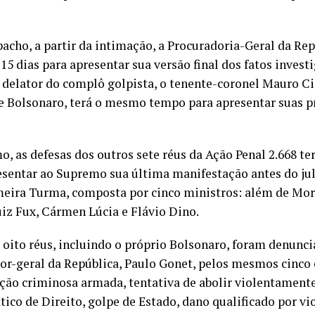
pacho, a partir da intimação, a Procuradoria-Geral da Re
15 dias para apresentar sua versão final dos fatos invest
 delator do complô golpista, o tenente-coronel Mauro Ci
e Bolsonaro, terá o mesmo tempo para apresentar suas p
mo, as defesas dos outros sete réus da Ação Penal 2.668 t
esentar ao Supremo sua última manifestação antes do j
meira Turma, composta por cinco ministros: além de Mor
uiz Fux, Cármen Lúcia e Flávio Dino.
 oito réus, incluindo o próprio Bolsonaro, foram denunc
or-geral da República, Paulo Gonet, pelos mesmos cinco 
ção criminosa armada, tentativa de abolir violentament
ico de Direito, golpe de Estado, dano qualificado por vi