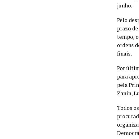
junho.
Pelo des
prazo de 
tempo, o
ordens d
finais.
Por últi
para apr
pela Pri
Zanin, L
Todos os
procurad
organiza
Democrát