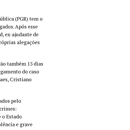
pública (PGR) tem o
igados. Após esse
d, ex-ajudante de
róprias alegações
erão também 15 dias
ulgamento do caso
aes, Cristiano
iados pelo
crimes:
e o Estado
olência e grave