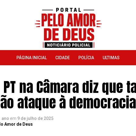
PÁGINA INICIAL
CIDADE
POLÍCIA
ULTIMAS
 PT na Câmara diz que ta
ão ataque à democracia
1 ano
em
9 de julho de 2025
lo Amor de Deus