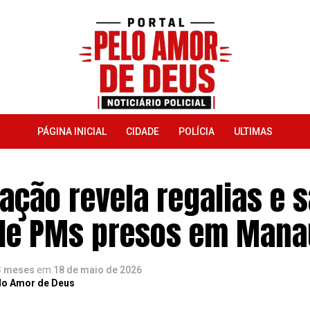
PÁGINA INICIAL
CIDADE
POLÍCIA
ULTIMAS
ação revela regalias e 
 de PMs presos em Man
3 meses
em
18 de maio de 2026
lo Amor de Deus