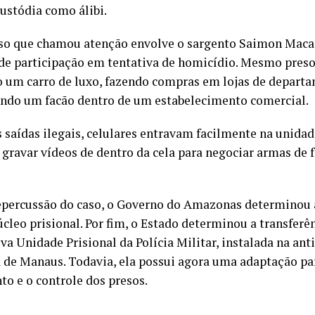
custódia como álibi.
so que chamou atenção envolve o sargento Saimon Macam
de participação em tentativa de homicídio. Mesmo preso, 
o um carro de luxo, fazendo compras em lojas de depart
do um facão dentro de um estabelecimento comercial.
 saídas ilegais, celulares entravam facilmente na unida
 gravar vídeos de dentro da cela para negociar armas de 
epercussão do caso, o Governo do Amazonas determinou 
cleo prisional. Por fim, o Estado determinou a transferên
va Unidade Prisional da Polícia Militar, instalada na ant
 de Manaus. Todavia, ela possui agora uma adaptação par
to e o controle dos presos.