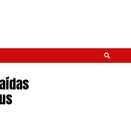
saídas
aus