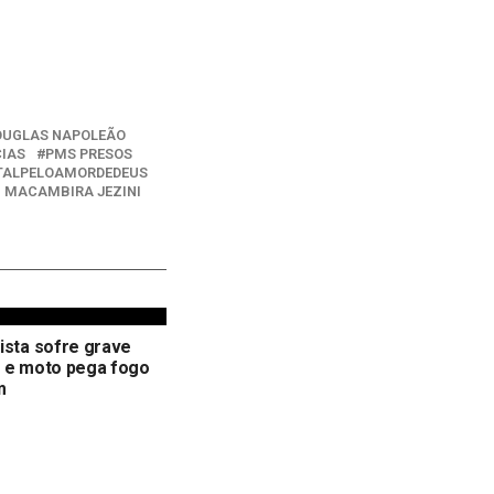
OUGLAS NAPOLEÃO
CIAS
PMS PRESOS
TALPELOAMORDEDEUS
 MACAMBIRA JEZINI
ista sofre grave
e e moto pega fogo
m