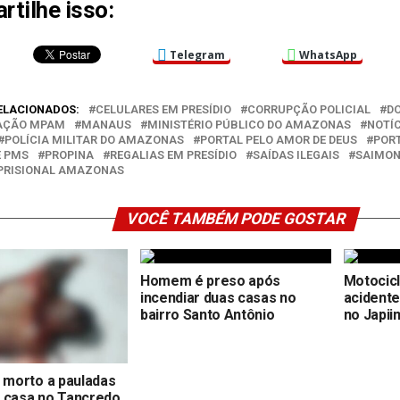
tilhe isso:
Telegram
WhatsApp
ELACIONADOS:
CELULARES EM PRESÍDIO
CORRUPÇÃO POLICIAL
D
GAÇÃO MPAM
MANAUS
MINISTÉRIO PÚBLICO DO AMAZONAS
NOTÍ
POLÍCIA MILITAR DO AMAZONAS
PORTAL PELO AMOR DE DEUS
POR
E PMS
PROPINA
REGALIAS EM PRESÍDIO
SAÍDAS ILEGAIS
SAIMON
PRISIONAL AMAZONAS
VOCÊ TAMBÉM PODE GOSTAR
Homem é preso após
Motocicl
incendiar duas casas no
acident
bairro Santo Antônio
no Japii
morto a pauladas
e casa no Tancredo