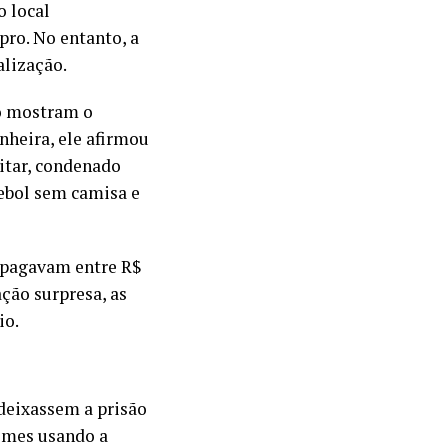
o local
pro. No entanto, a
alização.
o mostram o
nheira, ele afirmou
itar, condenado
ebol sem camisa e
 pagavam entre R$
ação surpresa, as
io.
deixassem a prisão
rimes usando a