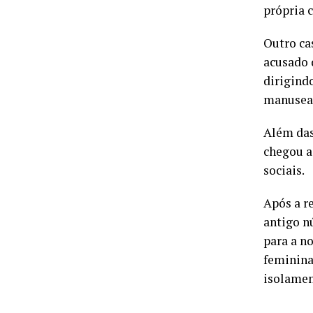
própria 
Outro ca
acusado 
dirigind
manusean
Além das
chegou a
sociais.
Após a r
antigo nú
para a no
feminina
isolamen