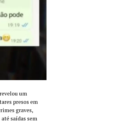
 revelou um
itares presos em
crimes graves,
e até saídas sem