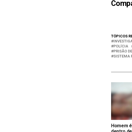
Compar
TÓPICOS R
INVESTI
POLÍCIA
PRISÃO D
SISTEMA 
Homem é 
dentro d