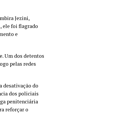
bira Jezini,
ele foi flagrado
amento e
de. Um dos detentos
fogo pelas redes
a desativação do
cia dos policiais
iga penitenciária
a reforçar o