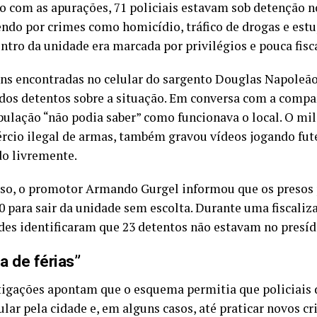
o com as apurações, 71 policiais estavam sob detenção n
ndo por crimes como homicídio, tráfico de drogas e estu
entro da unidade era marcada por privilégios e pouca fisc
s encontradas no celular do sargento Douglas Napoleã
dos detentos sobre a situação. Em conversa com a compa
pulação “não podia saber” como funcionava o local. O mil
rcio ilegal de armas, também gravou vídeos jogando fut
do livremente.
so, o promotor Armando Gurgel informou que os presos
0 para sair da unidade sem escolta. Durante uma fiscaliz
des identificaram que 23 detentos não estavam no presíd
a de férias”
tigações apontam que o esquema permitia que policiais 
ular pela cidade e, em alguns casos, até praticar novos c