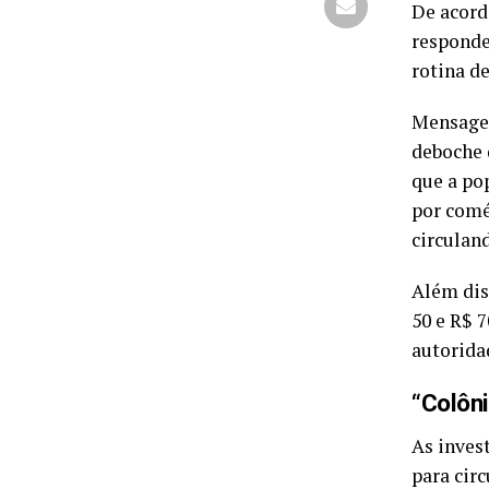
De acord
responde
rotina d
Mensagen
deboche 
que a po
por comé
circulan
Além dis
50 e R$ 7
autorida
“Colôni
As inves
para circ