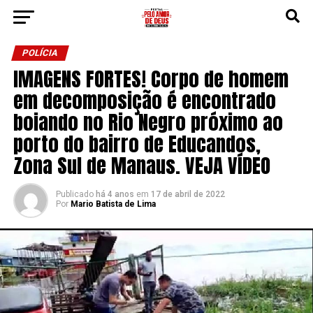
POLÍCIA
IMAGENS FORTES! Corpo de homem
em decomposição é encontrado
boiando no Rio Negro próximo ao
porto do bairro de Educandos,
Zona Sul de Manaus. VEJA VÍDEO
Publicado
há 4 anos
em
17 de abril de 2022
Por
Mario Batista de Lima