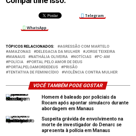
Compartilhe isso:
Telegram
WhatsApp
TÓPICOS RELACIONADOS:
AGRESSÃO COM MARTELO
AMAZONAS
DELEGACIA DA MULHER
JORGE TEIXEIRA
MANAUS
NATHÁLIA OLIVEIRA
NOTÍCIAS
PC-AM
POLÍCIA
PORTAL PELO AMOR DE DEUS
PORTALPELOAMORDEDEUS
PRISÃO
TENTATIVA DE FEMINICÍDIO
VIOLÊNCIA CONTRA MULHER
VOCÊ TAMBÉM PODE GOSTAR
Homem é baleado por policiais da
Rocam após apontar simulacro durante
abordagem em Manaus
Suspeita grávida de envolvimento na
morte de investigador do Denarc se
apresenta à polícia em Manaus