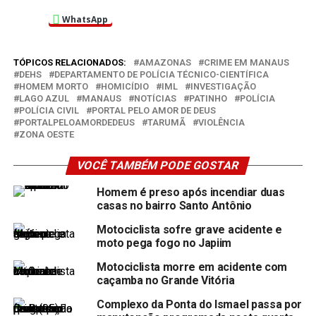
WhatsApp
TÓPICOS RELACIONADOS:
AMAZONAS
CRIME EM MANAUS
DEHS
DEPARTAMENTO DE POLÍCIA TÉCNICO-CIENTÍFICA
HOMEM MORTO
HOMICÍDIO
IML
INVESTIGAÇÃO
LAGO AZUL
MANAUS
NOTÍCIAS
PATINHO
POLÍCIA
POLÍCIA CIVIL
PORTAL PELO AMOR DE DEUS
PORTALPELOAMORDEDEUS
TARUMÃ
VIOLÊNCIA
ZONA OESTE
VOCÊ TAMBÉM PODE GOSTAR
Homem é preso após incendiar duas
casas no bairro Santo Antônio
Motociclista sofre grave acidente e
moto pega fogo no Japiim
Motociclista morre em acidente com
caçamba no Grande Vitória
Complexo da Ponta do Ismael passa por