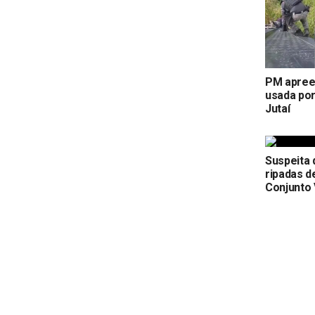
PM apree
usada por
Jutaí
Suspeita 
ripadas d
Conjunto 