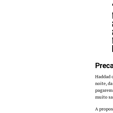
Preca
Haddad c
noite, d
pagarem 
muito sat
A propos