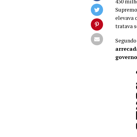
450 milh
Supremo 
elevava 
tratava s
Segundo 
arrecad
governo