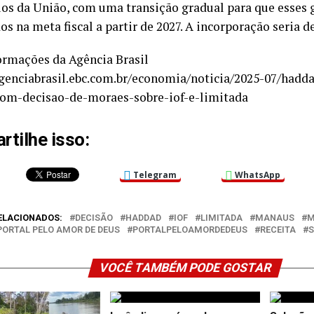
ios da União, com uma transição gradual para que esses 
os na meta fiscal a partir de 2027. A incorporação seria d
rmações da Agência Brasil
agenciabrasil.ebc.com.br/economia/noticia/2025-07/hadd
com-decisao-de-moraes-sobre-iof-e-limitada
tilhe isso:
Telegram
WhatsApp
ELACIONADOS:
DECISÃO
HADDAD
IOF
LIMITADA
MANAUS
M
PORTAL PELO AMOR DE DEUS
PORTALPELOAMORDEDEUS
RECEITA
VOCÊ TAMBÉM PODE GOSTAR