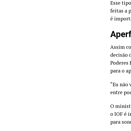
Esse tip
feitas a 
é import
Aper
Assim co
decisão 
Poderes 
para o a
“Eu não 
entre po
O minist
o IOF é 
para son