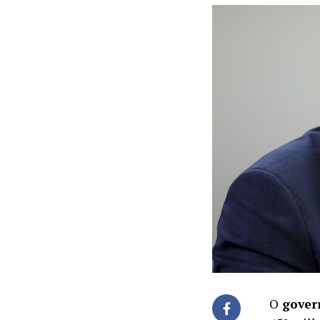
O
govern