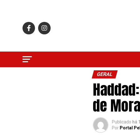
GERAL
Haddad:
de Mora
Publicado
há 
Por
Portal Pe