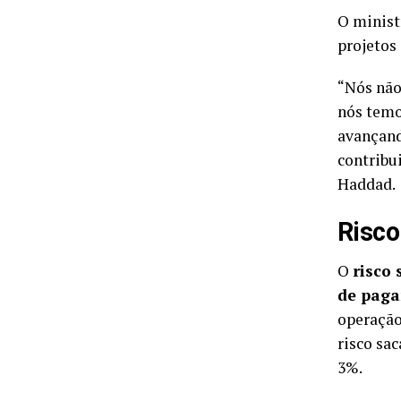
O minist
projetos
“Nós não
nós temo
avançand
contribu
Haddad.
Risco
O
risco
de paga
operação
risco sa
3%.