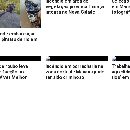
Incêndio em área de
Seleção 
vegetação provoca fumaça
em Mana
intensa no Nova Cidade
fotográf
nde embarcação
 piratas de rio em
de roubo leva
Incêndio em borracharia na
Trabalha
e facção no
zona norte de Manaus pode
agredido
Viver Melhor
ter sido criminoso
rios’ em