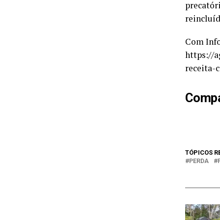
precatór
reincluíd
Com Info
https://
receita-
Compar
TÓPICOS R
PERDA