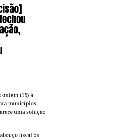
cisão]
 fechou
ação,
u
 ontem (15) à
para municípios
parece uma solução
abouço fiscal os