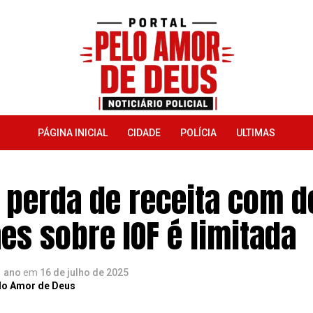
PÁGINA INICIAL
CIDADE
POLÍCIA
ULTIMAS
 perda de receita com d
es sobre IOF é limitada
1 ano
em
16 de julho de 2025
lo Amor de Deus