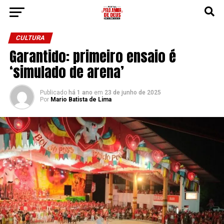
CULTURA
Garantido: primeiro ensaio é
‘simulado de arena’
Publicado
há 1 ano
em
23 de junho de 2025
Por
Mario Batista de Lima