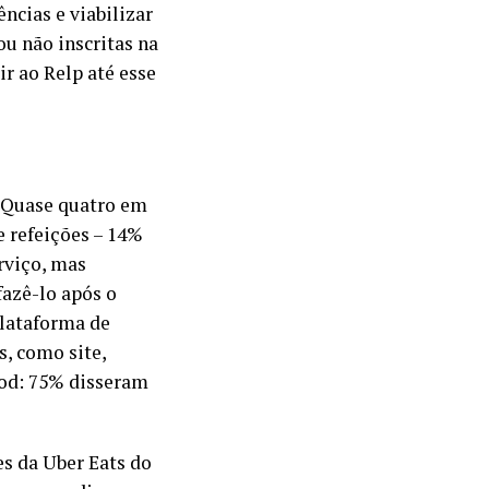
ências e viabilizar
ou não inscritas na
r ao Relp até esse
 Quase quatro em
 refeições – 14%
rviço, mas
fazê-lo após o
lataforma de
s, como site,
ood: 75% disseram
s da Uber Eats do