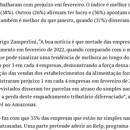
abalharam com prejuízo em fevereiro. O índice é melhor 
 (38%). Outros (26%) afirmam ter lucro e (36%) apontam e
ambém é melhor do que janeiro, quando (37%) disseram 
rigo Zamperlini, “A boa notícia é que metade das empre
amento em fevereiro de 2022, quando comparado com o 
que pode sinalizar uma tendência de melhora ao longo do 
o por 3 em cada 4 empresas, demonstrando a força dessa
ão das vendas dos estabelecimentos da alimentação fora 
gistraram prejuízo 1 em cada 4 empresas em fevereiro de 
evistados disseram ter parcelas em atraso do simples nac
r a perda deste enquadramento tributário diferenciado”, 
el no Amazonas.
 faz com que 35% das empresas que estão no simples na
 atrasadas. Uma parte pretende aderir ao Relp, programa