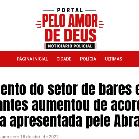
PÁGINA INICIAL
CIDADE
POLÍCIA
ULTIMAS
ento do setor de bares 
antes aumentou de aco
a apresentada pele Abr
4 anos
em
18 de abril de 2022