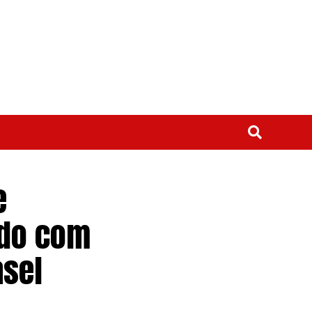
e
rdo com
asel