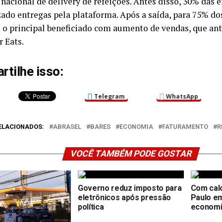
nacional de delivery de refeições. Antes disso, 30% das
izado entregas pela plataforma. Após a saída, para 75% do
i o principal beneficiado com aumento de vendas, que an
r Eats.
tilhe isso:
Telegram
WhatsApp
ELACIONADOS:
ABRASEL
BARES
ECONOMIA
FATURAMENTO
R
VOCÊ TAMBÉM PODE GOSTAR
Governo reduz imposto para
Com cal
eletrônicos após pressão
Paulo em
política
economi