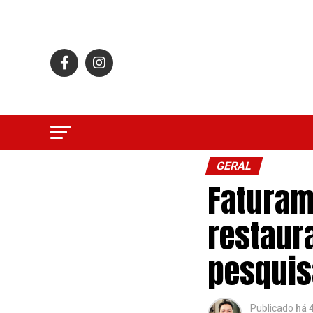
GERAL
Faturam
restaur
pesquis
Publicado
há 