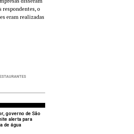
 empresas disseram
s respondentes, o
tes eram realizadas
ESTAURANTES
or, governo de São
ite alerta para
a de água