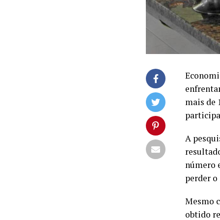
Economia
enfrenta
mais de 
participa
A pesqui
resultad
número e
perder o
Mesmo co
obtido r