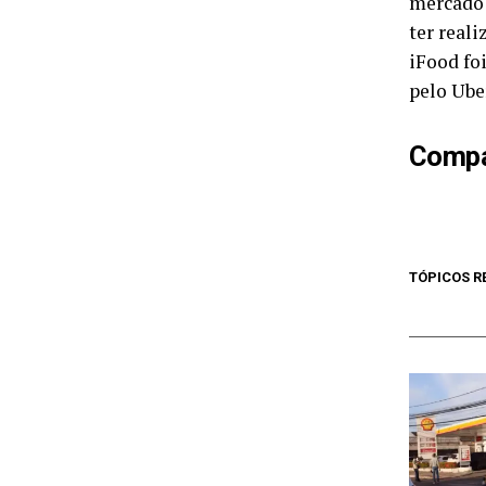
mercado 
ter real
iFood fo
pelo Ube
Compar
TÓPICOS R