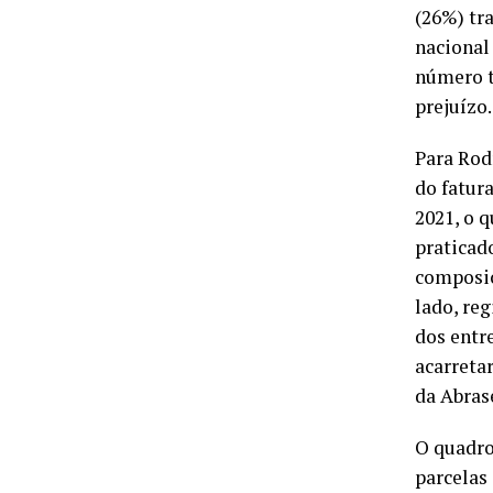
(26%) tr
nacional
número t
prejuízo.
Para Rod
do fatur
2021, o 
praticad
composiç
lado, re
dos entr
acarreta
da Abras
O quadro
parcelas