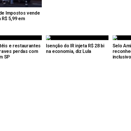
 de Impostos vende
a R$ 5,99 em
téis e restaurantes
Isenção do IR injeta R$ 28 bi
Selo Ami
raves perdas com
na economia, diz Lula
reconhe
m SP
inclusi