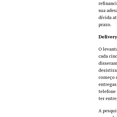
refinanci
sua ades
dívida a
prazo.
Delivery
O levant
cada cin
disseram
desistir
começo d
entregas
telefone
ter entre
A pesqui