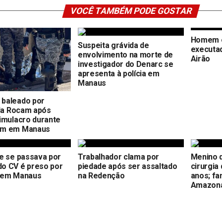
VOCÊ TAMBÉM PODE GOSTAR
Homem é
Suspeita grávida de
executad
envolvimento na morte de
Airão
investigador do Denarc se
apresenta à polícia em
Manaus
baleado por
 da Rocam após
imulacro durante
em em Manaus
e se passava por
Trabalhador clama por
Menino 
o CV é preso por
piedade após ser assaltado
cirurgia
 em Manaus
na Redenção
anos; fa
Amazon