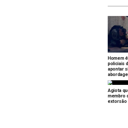
Homem é 
policiais
apontar s
abordag
Agiota qu
membro d
extorsão