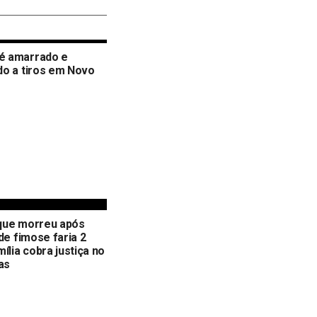
 amarrado e
o a tiros em Novo
que morreu após
 de fimose faria 2
mília cobra justiça no
as