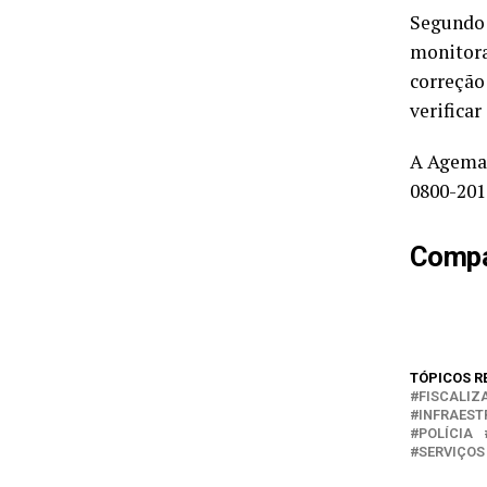
Segundo 
monitora
correção
verifica
A Ageman
0800-201
Compar
TÓPICOS R
FISCALIZ
INFRAES
POLÍCIA
SERVIÇOS