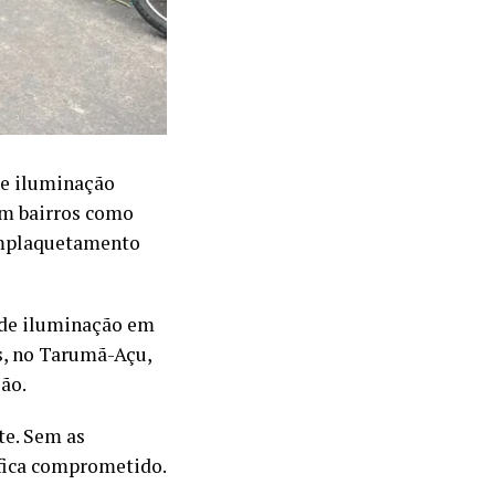
de iluminação
am bairros como
 emplaquetamento
 de iluminação em
s, no Tarumã-Açu,
ão.
te. Sem as
 fica comprometido.