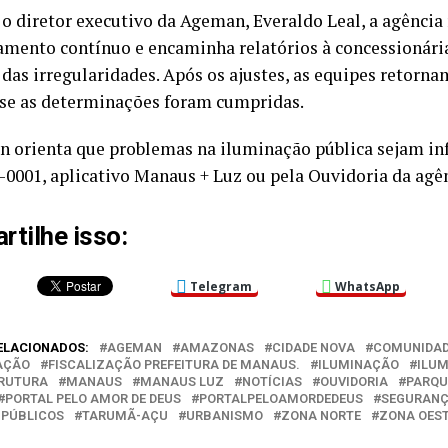
o diretor executivo da Ageman, Everaldo Leal, a agência 
mento contínuo e encaminha relatórios à concessionári
 das irregularidades. Após os ajustes, as equipes retorna
r se as determinações foram cumpridas.
 orienta que problemas na iluminação pública sejam i
-0001, aplicativo Manaus + Luz ou pela Ouvidoria da agên
tilhe isso:
Telegram
WhatsApp
ELACIONADOS:
AGEMAN
AMAZONAS
CIDADE NOVA
COMUNIDA
AÇÃO
FISCALIZAÇÃO PREFEITURA DE MANAUS.
ILUMINAÇÃO
ILUM
TRUTURA
MANAUS
MANAUS LUZ
NOTÍCIAS
OUVIDORIA
PARQU
PORTAL PELO AMOR DE DEUS
PORTALPELOAMORDEDEUS
SEGURANÇ
 PÚBLICOS
TARUMÃ-AÇU
URBANISMO
ZONA NORTE
ZONA OES