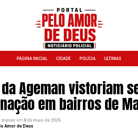
PÁGINA INICIAL
CIDADE
POLÍCIA
ULTIMAS
 da Ageman vistoriam s
inação em bairros de M
3 meses
em
8 de maio de 2026
lo Amor de Deus