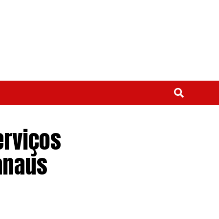
erviços
anaus