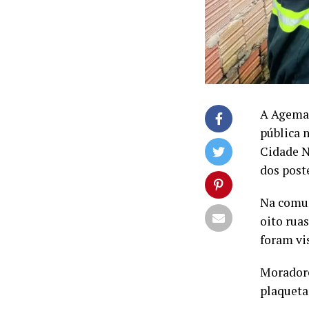
A Ageman
pública 
Cidade N
dos post
Na comun
oito rua
foram vi
Moradore
plaqueta