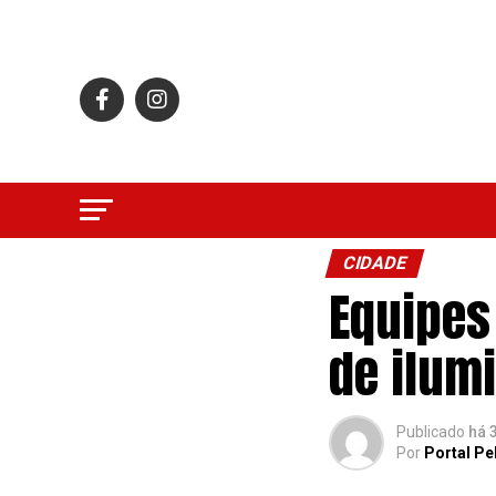
CIDADE
Equipes
de ilum
Publicado
há 
Por
Portal Pe