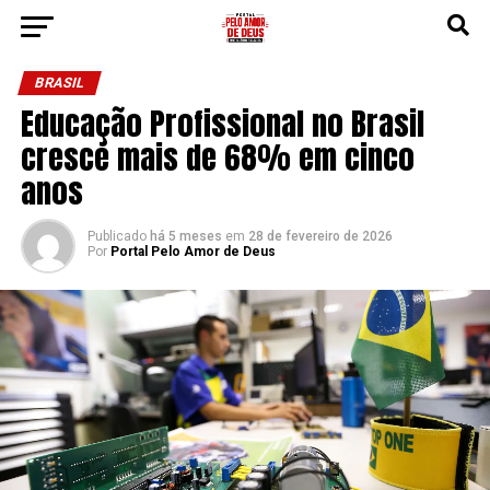
BRASIL
Educação Profissional no Brasil
cresce mais de 68% em cinco
anos
Publicado
há 5 meses
em
28 de fevereiro de 2026
Por
Portal Pelo Amor de Deus