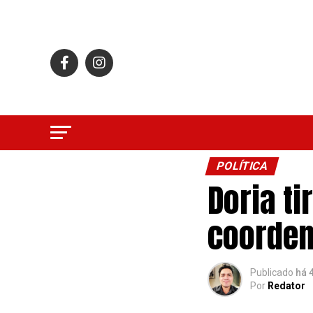
POLÍTICA
Doria ti
coorde
Publicado
há 
Por
Redator