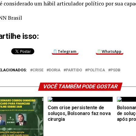
 é considerado um hábil articulador político por sua capa
NN Brasil
tilhe isso:
Telegram
WhatsApp
ELACIONADOS:
CRISE
DORIA
PARTIDO
POLÍTICA
PSDB
VOCÊ TAMBÉM PODE GOSTAR
Com crise persistente de
Bolsonar
soluços, Bolsonaro faz nova
de soluç
cirurgia
após pr