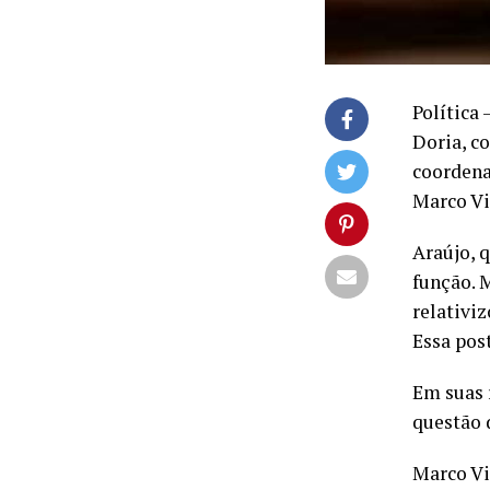
Política
Doria, c
coordena
Marco Vi
Araújo, 
função. 
relativi
Essa pos
Em suas 
questão 
Marco Vi