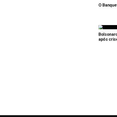
O Banquet
Bolsonaro
após cris