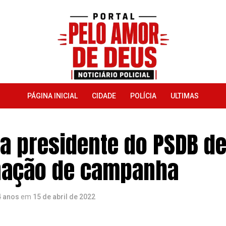
PÁGINA INICIAL
CIDADE
POLÍCIA
ULTIMAS
ra presidente do PSDB d
nação de campanha
4 anos
em
15 de abril de 2022