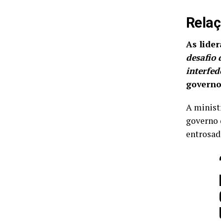
Relaç
As lide
desafio 
interfed
governo
A minist
governo d
entrosada