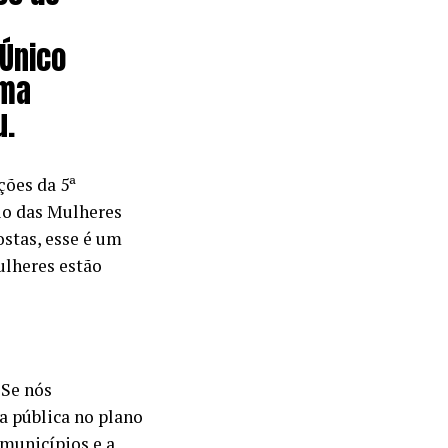
 Único
ema
u.
ções da 5ª
rio das Mulheres
ostas, esse é um
ulheres estão
“Se nós
a pública no plano
 municípios e a