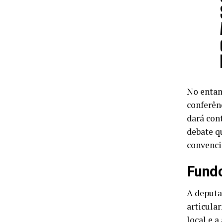
No entan
conferên
dará con
debate q
convenci
Fundo
A deputa
articula
local e a