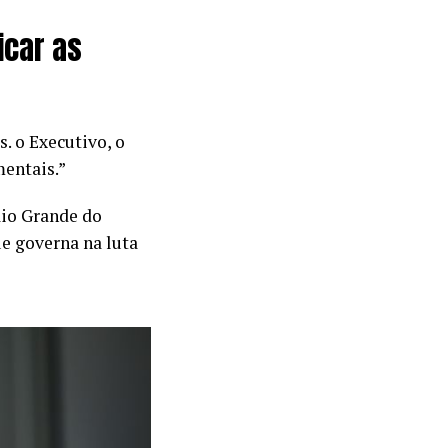
icar as
. o Executivo, o
mentais.”
io Grande do
e governa na luta