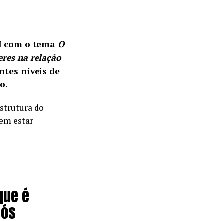
PM com o tema
O
eres na relação
ntes níveis de
o.
strutura do
vem estar
que é
nós