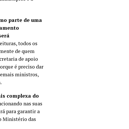
omo parte de uma
ciamento
será
feituras, todos os
temente de quem
cretaria de apoio
porque é preciso dar
demais ministros,
ha.
ais complexa do
uncionando nas suas
rá para garantir a
o Ministério das