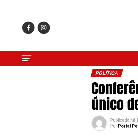
POLÍTICA
Conferê
único d
Publicado
há 
Por
Portal Pe