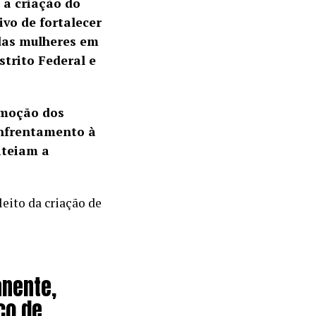
 a criação do
vo de fortalecer
 das mulheres em
strito Federal e
omoção dos
enfrentamento à
iteiam a
eito da criação de
anente,
co de