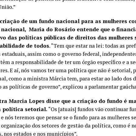
União.”
 criação de um fundo nacional para as mulheres c
a nacional, Maria do Rosário entende que o finan
vo das políticas públicas de direitos das mulheres 
abilidade de todos
. “Tem que estar na lei: todas as pre
 estaduais, assim como o governo federal, independen
 têm a responsabilidade de ter um órgão específico e a se
es. E aí, nós vamos ter uma política que não é setorial, 
ual, como a ministra Márcia tem, para estar ao lado dos 
o as políticas de governo”, explicou a parlamentar gaúc
tra Marcia Lopes disse que a criação do fundo é m
política setorial.
“Os [atuais] fundos vão continuar f
s e nós teremos que pensar se o fundo para as mulheres se
a organização dos setores de gestão da política, como é n
, nos estados e nos municípios”.