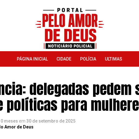
PÁGINA INICIAL
CIDADE
POLÍCIA
ULTIMAS
ncia: delegadas pedem 
e políticas para mulher
10 meses
em
30 de setembro de 2025
lo Amor de Deus