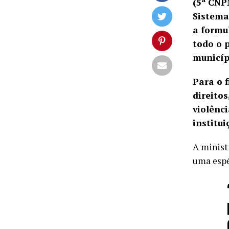
(5ª CNPM
Sistema
a formu
todo o p
municíp
Para o 
direito
violênc
institu
A minist
uma espé