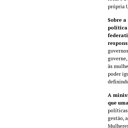
própria 
Sobre a
polític
federati
respons
governos
governe,
às mulher
poder ig
definind
A minis
que uma 
política
gestão, 
Mulheres