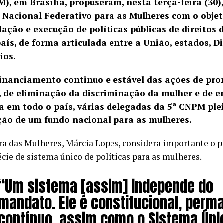
), em Brasília, propuseram, nesta terça-feira (30),
 Nacional Federativo para as Mulheres com o objeti
lação e execução de políticas públicas de direitos
aís, de forma articulada entre a União, estados, Di
ios.
financiamento continuo e estável das ações de pr
s, de eliminação da discriminação da mulher e de 
ia em todo o país, várias delegadas da 5ª CNPM ple
ição de um fundo nacional para as mulheres.
ra das Mulheres, Márcia Lopes, considera importante o pl
cie de sistema único de políticas para as mulheres.
“Um sistema [assim] independe do
mandato. Ele é constitucional, perm
contínuo, assim como o Sistema Úni