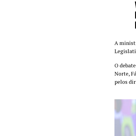
A minist
Legislat
O debate
Norte, F
pelos di