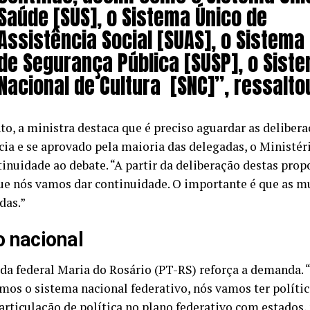
Saúde [SUS], o Sistema Único de
Assistência Social [SUAS], o Sistema
de Segurança Pública [SUSP], o Sist
Nacional de Cultura [SNC]”, ressalto
to, a ministra destaca que é preciso aguardar as delibera
cia e se aprovado pela maioria das delegadas, o Ministé
tinuidade ao debate. “A partir da deliberação destas prop
ue nós vamos dar continuidade. O importante é que as m
das.”
 nacional
da federal Maria do Rosário (PT-RS) reforça a demanda. 
rmos o sistema nacional federativo, nós vamos ter polític
 articulação de política no plano federativo com estados,