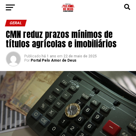
GERAL
CMN reduz prazos mínimos de
títulos agrícolas e imobiliários
Publicado
há 1 ano
em
22 de maio de 2025
Por
Portal Pelo Amor de Deus