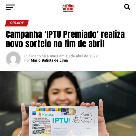
CIDADE
Campanha ‘IPTU Premiado’ realiza
novo sorteio no fim de abril
Publicado
há 4 anos
em
13 de abril de 2022
Por
Mario Batista de Lima