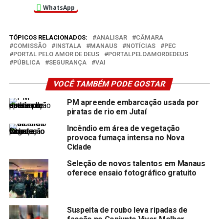
WhatsApp
TÓPICOS RELACIONADOS:
ANALISAR
CÂMARA
COMISSÃO
INSTALA
MANAUS
NOTÍCIAS
PEC
PORTAL PELO AMOR DE DEUS
PORTALPELOAMORDEDEUS
PÚBLICA
SEGURANÇA
VAI
VOCÊ TAMBÉM PODE GOSTAR
PM apreende embarcação usada por
piratas de rio em Jutaí
Incêndio em área de vegetação
provoca fumaça intensa no Nova
Cidade
Seleção de novos talentos em Manaus
oferece ensaio fotográfico gratuito
Suspeita de roubo leva ripadas de