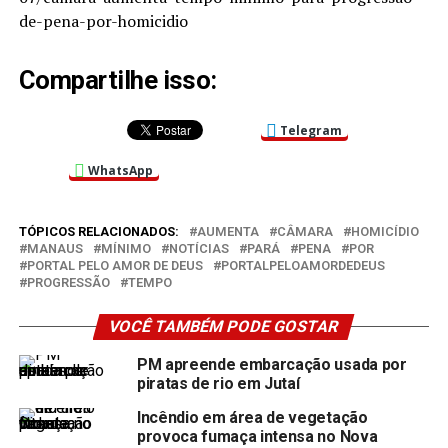
de-pena-por-homicidio
Compartilhe isso:
Telegram
WhatsApp
TÓPICOS RELACIONADOS:
AUMENTA
CÂMARA
HOMICÍDIO
MANAUS
MÍNIMO
NOTÍCIAS
PARÁ
PENA
POR
PORTAL PELO AMOR DE DEUS
PORTALPELOAMORDEDEUS
PROGRESSÃO
TEMPO
VOCÊ TAMBÉM PODE GOSTAR
PM apreende embarcação usada por
piratas de rio em Jutaí
Incêndio em área de vegetação
provoca fumaça intensa no Nova