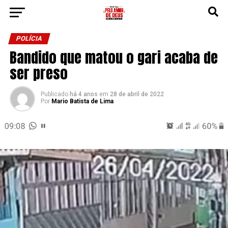
POLÍCIA
Bandido que matou o gari acaba de
ser preso
Publicado
há 4 anos
em
28 de abril de 2022
Por
Mario Batista de Lima