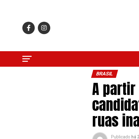
BRASIL
A partir
candida
ruas in
Publicado
há 