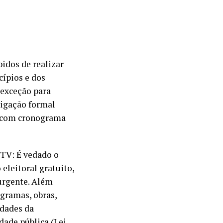
bidos de realizar
cípios e dos
 exceção para
rigação formal
e com cronograma
 TV: É vedado o
eleitoral gratuito,
 urgente. Além
ogramas, obras,
idades da
dade pública (Lei