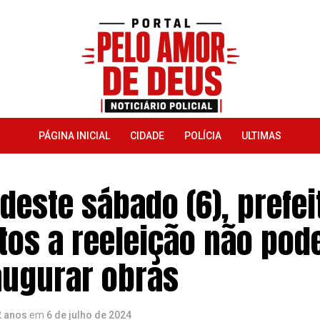
PÁGINA INICIAL
CIDADE
POLÍCIA
ULTIMAS
 deste sábado (6), prefei
tos a reeleição não pod
augurar obras
2 anos
em
6 de julho de 2024