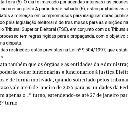
ta-feira (5). O dia foi marcado por agendas intensas nas cidade
oncorrer ao pleito.A partir deste sábado (6), estão proibidas as
datos à reeleição em compromissos para inaugurar obras públic
do pela legislação eleitoral é de três meses para as eleições m
o Tribunal Superior Eleitoral (TSE), em conjunto com os Tribunai
o processo tem regras rígidas para a propaganda, com o objetivo
na disputa.
 das restrições estão previstas na Lei nº 9.504/1997, que esta
s.
data também que os órgãos e as entidades da Administraç
poderão ceder funcionárias e funcionários à Justiça Eleit
cos e de forma motivada, quando solicitado pelos tribunai
razo vale até 6 de janeiro de 2025 para as unidades da Fe
em apenas o 1º turno, estendendo-se até 27 de janeiro par
2º turno.