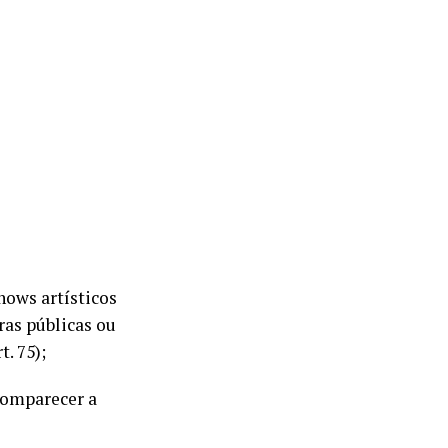
hows artísticos
ras públicas ou
t. 75);
comparecer a