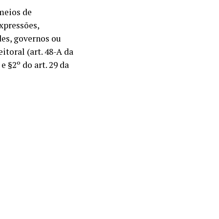
 meios de
xpressões,
es, governos ou
toral (art. 48-A da
e §2º do art. 29 da