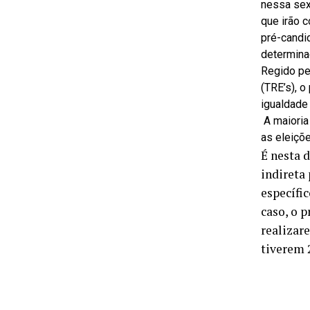
nessa sex
que irão c
pré-candi
determina
Regido pel
(TRE’s), 
igualdade 
A maioria
as eleiçõe
É nesta 
indireta 
específi
caso, o p
realizar
tiverem 