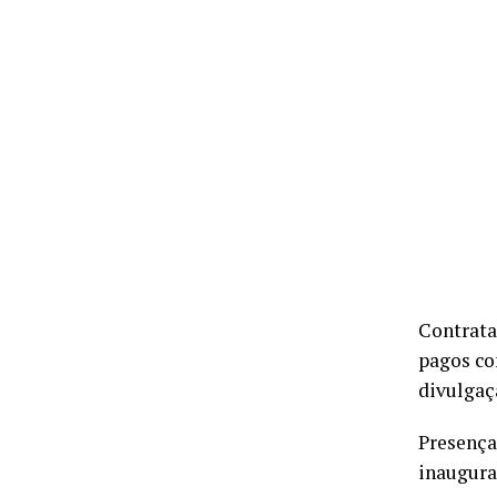
Contrata
pagos co
divulgaçã
Presença
inauguraç