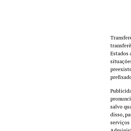
Transfer
transfer
Estados 
situaçõe
preexist
prefixado
Publicid
pronunci
salvo qua
disso, pa
serviços
Administ