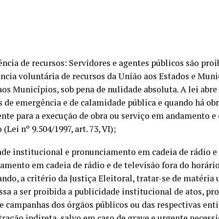
ência de recursos: Servidores e agentes públicos são proi
ência voluntária de recursos da União aos Estados e Muni
aos Municípios, sob pena de nulidade absoluta. A lei abre
s de emergência e de calamidade pública e quando há ob
ente para a execução de obra ou serviço em andamento 
 (Lei nº 9.504/1997, art. 73, VI);
ade institucional e pronunciamento em cadeia de rádio e
amento em cadeia de rádio e de televisão fora do horário 
ndo, a critério da Justiça Eleitoral, tratar-se de matéria
ssa a ser proibida a publicidade institucional de atos, pr
 e campanhas dos órgãos públicos ou das respectivas ent
ração indireta, salvo em caso de grave e urgente necessi