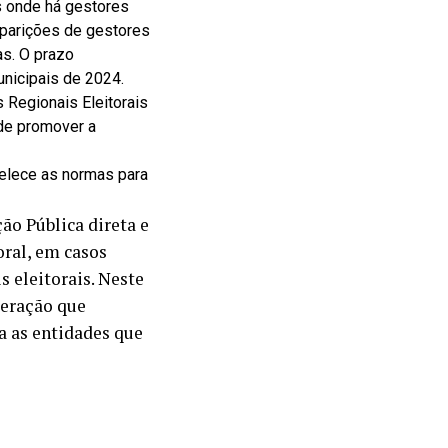
s onde há gestores
 aparições de gestores
as. O prazo
unicipais de 2024.
s Regionais Eleitorais
 de promover a
belece as normas para
ão Pública direta e
oral, em casos
s eleitorais. Neste
deração que
a as entidades que