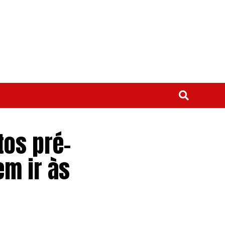
tos pré-
em ir às