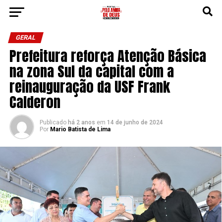
GERAL
Prefeitura reforça Atenção Básica
na zona Sul da capital com a
reinauguração da USF Frank
Calderon
Publicado
há 2 anos
em
14 de junho de 2024
Por
Mario Batista de Lima