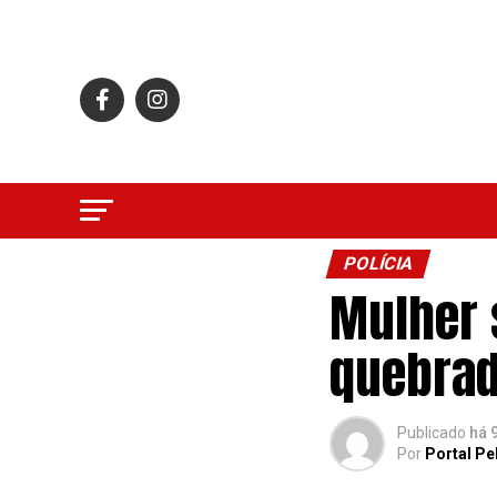
POLÍCIA
Mulher 
quebra
Publicado
há 
Por
Portal Pe