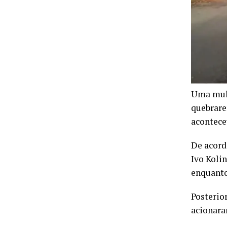
Uma mulh
quebrare
aconteceu
De acord
Ivo Kolin
enquanto
Posterio
acionara