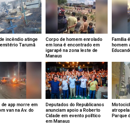
 de incêndio atinge
Corpo de homem enrolado
Família 
Cemitério Tarumã
em lona é encontrado em
homem a
igarapé na zona leste de
Educand
Manaus
a de app morre em
Deputados do Republicanos
Motocicl
om van na Av. do
anunciam apoio a Roberto
atropela
Cidade em evento político
Parque 
em Manaus