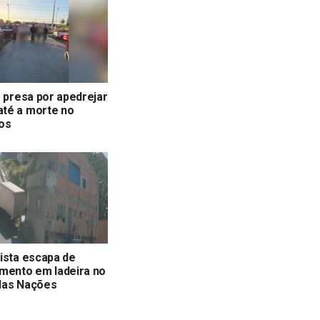
é presa por apedrejar
té a morte no
os
ista escapa de
mento em ladeira no
das Nações