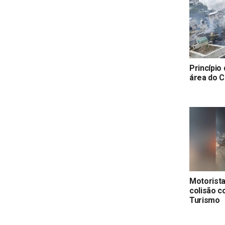
Princípio
área do 
Motorist
colisão c
Turismo