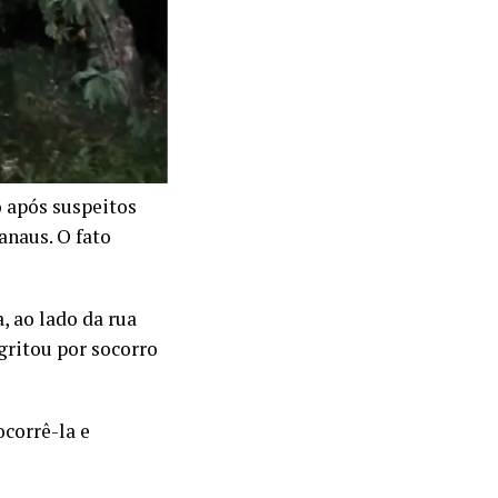
o após suspeitos
anaus. O fato
 ao lado da rua
 gritou por socorro
corrê-la e