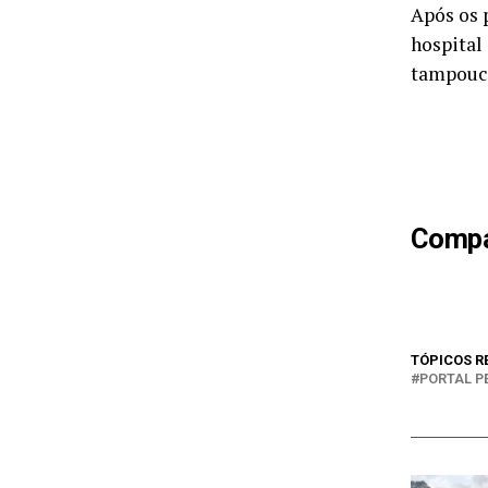
Após os 
hospital
tampouco
Compar
TÓPICOS R
PORTAL P