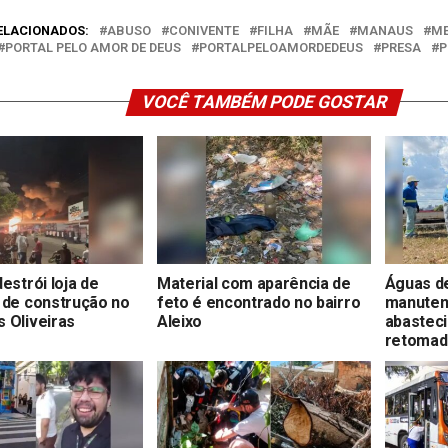
ELACIONADOS:
ABUSO
CONIVENTE
FILHA
MÃE
MANAUS
M
PORTAL PELO AMOR DE DEUS
PORTALPELOAMORDEDEUS
PRESA
P
VOCÊ TAMBÉM PODE GOSTAR
estrói loja de
Material com aparência de
Águas d
 de construção no
feto é encontrado no bairro
manuten
 Oliveiras
Aleixo
abastec
retoma