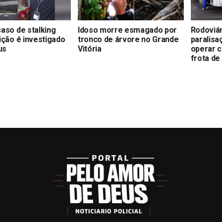
aso de stalking
Idoso morre esmagado por
Rodoviá
ição é investigado
tronco de árvore no Grande
paralis
us
Vitória
operar 
frota de