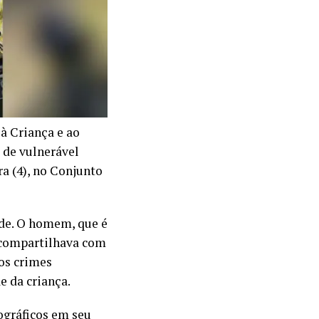
 à Criança e ao
 de vulnerável
ra (4), no Conjunto
de. O homem, que é
e compartilhava com
 os crimes
e da criança.
ográficos em seu