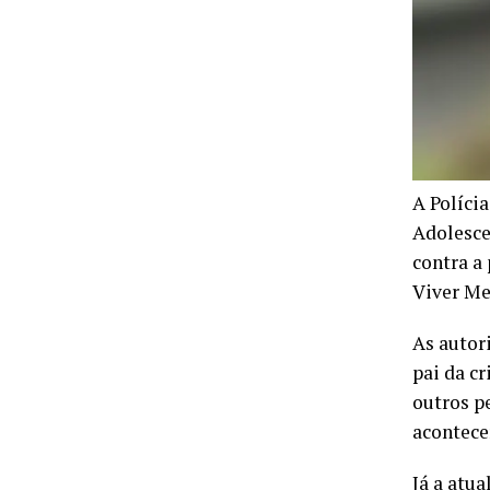
A Políci
Adolesce
contra a 
Viver Me
As autor
pai da c
outros p
acontece
Já a atu