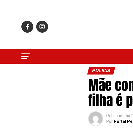
POLÍCIA
Mãe con
filha é 
Publicado
há 
Por
Portal Pe