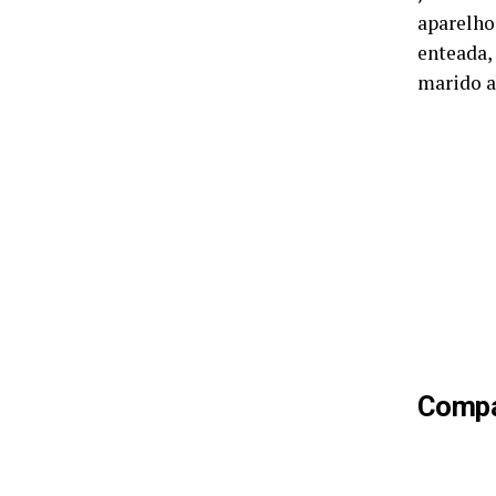
aparelho
enteada,
marido a
Compar