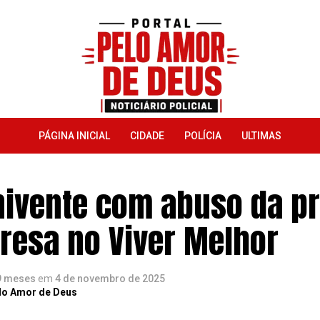
PÁGINA INICIAL
CIDADE
POLÍCIA
ULTIMAS
ivente com abuso da pr
presa no Viver Melhor
9 meses
em
4 de novembro de 2025
lo Amor de Deus