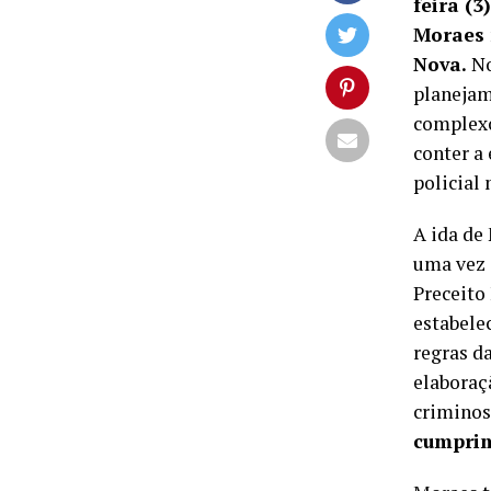
feira (
Moraes 
Nova.
No
planejam
complexo
conter a
policial 
A ida de
uma vez 
Preceito
estabelec
regras d
elaboraç
criminos
cumprim