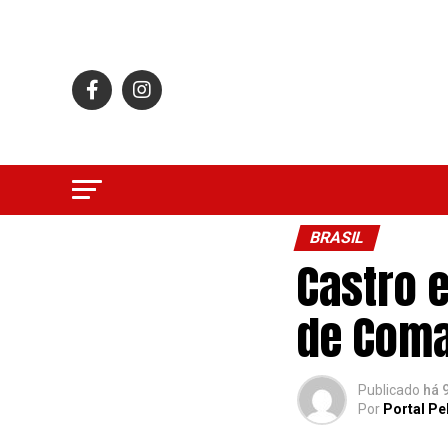
BRASIL
Castro 
de Coma
Publicado
há 
Por
Portal Pe