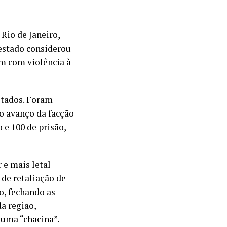
 Rio de Janeiro,
 estado considerou
m com violência à
estados. Foram
 o avanço da facção
e 100 de prisão,
 e mais letal
 de retaliação de
o, fechando as
da região,
 uma “chacina”.