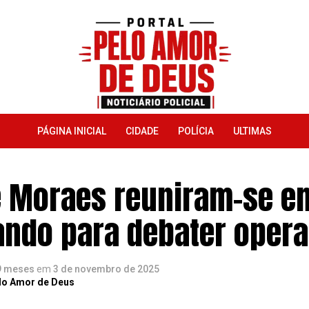
PÁGINA INICIAL
CIDADE
POLÍCIA
ULTIMAS
e Moraes reuniram-se e
ndo para debater oper
9 meses
em
3 de novembro de 2025
lo Amor de Deus