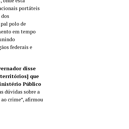
, onde está
acionais portáteis
 dos
ipal polo de
amento em tempo
eunindo
gãos federais e
vernador disse
territórios] que
nistério Público
as dúvidas sobre a
 ao crime”, afirmou