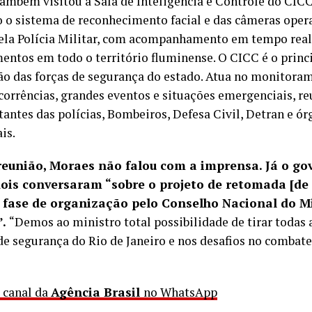
ambém visitou a Sala de Inteligência e Controle do CICC
o o sistema de reconhecimento facial e das câmeras oper
ela Polícia Militar, com acompanhamento em tempo real
entos em todo o território fluminense. O CICC é o princ
ão das forças de segurança do estado. Atua no monitor
ocorrências, grandes eventos e situações emergenciais, r
antes das polícias, Bombeiros, Defesa Civil, Detran e ór
is.
reunião, Moraes não falou com a imprensa. Já o go
dois conversaram “sobre o projeto de retomada [de 
 fase de organização pelo Conselho Nacional do Mi
”.
“Demos ao ministro total possibilidade de tirar todas 
 de segurança do Rio de Janeiro e nos desafios no combate
o canal da
Agência Brasil
no WhatsApp