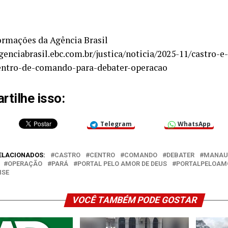
rmações da Agência Brasil
agenciabrasil.ebc.com.br/justica/noticia/2025-11/castro
entro-de-comando-para-debater-operacao
tilhe isso:
Telegram
WhatsApp
ELACIONADOS:
CASTRO
CENTRO
COMANDO
DEBATER
MANAU
OPERAÇÃO
PARÁ
PORTAL PELO AMOR DE DEUS
PORTALPELOAM
MSE
VOCÊ TAMBÉM PODE GOSTAR