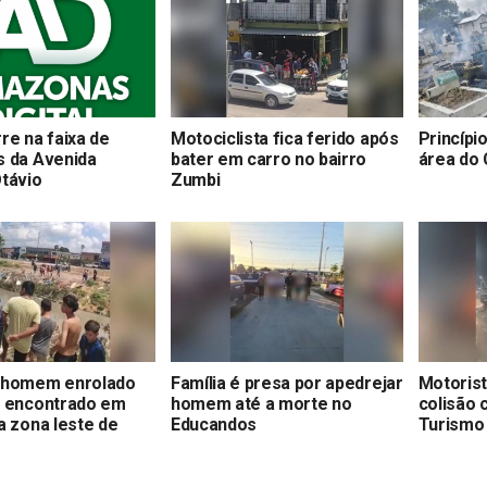
re na faixa de
Motociclista fica ferido após
Princípi
s da Avenida
bater em carro no bairro
área do
távio
Zumbi
 homem enrolado
Família é presa por apedrejar
Motoris
é encontrado em
homem até a morte no
colisão 
a zona leste de
Educandos
Turismo