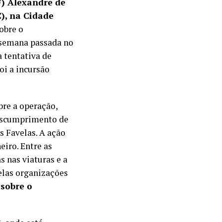
F) Alexandre de
), na Cidade
obre o
 semana passada no
 tentativa de
oi a incursão
bre a operação,
Descumprimento de
 Favelas. A ação
eiro. Entre as
s nas viaturas e a
elas organizações
 sobre o