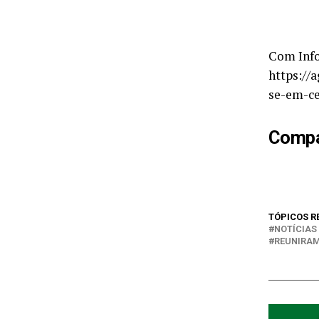
Com Info
https://
se-em-c
Compar
TÓPICOS R
NOTÍCIAS
REUNIRA