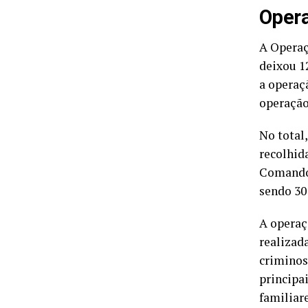
Oper
A Operaçã
deixou 1
a operaç
operação
No total,
recolhid
Comando 
sendo 30
A operaç
realizad
criminos
principai
familiar