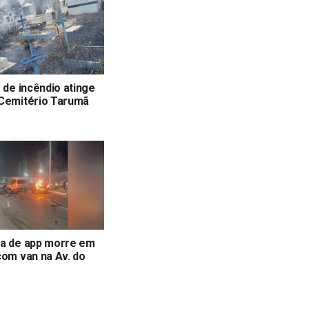
o de incêndio atinge
 Cemitério Tarumã
ta de app morre em
com van na Av. do