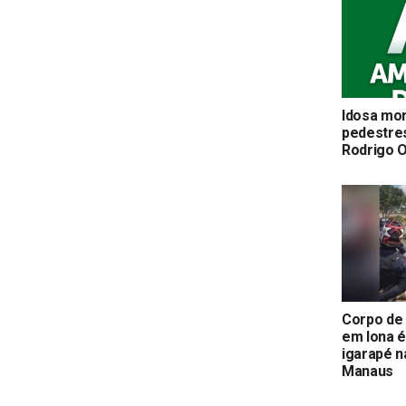
Idosa mor
pedestre
Rodrigo O
Corpo de
em lona 
igarapé n
Manaus