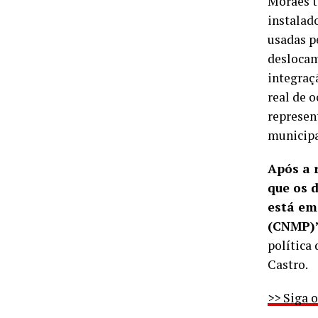
Moraes t
instalad
usadas p
deslocam
integraç
real de 
represent
municipa
Após a 
que os 
está em
(CNMP)
política
Castro.
>> Siga 