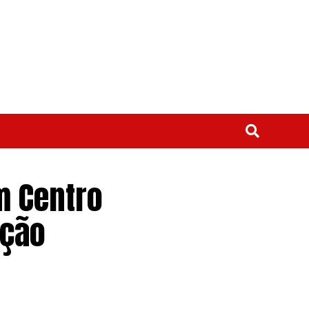
m Centro
ação